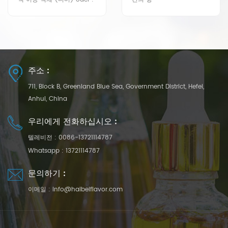
달콤한 소인 크림 녹색 버터
유제품 우유 지방
주소 :
711, Block B, Greenland Blue Sea, Government District, Hefei,
Anhui, China
우리에게 전화하십시오 :
텔레비전 :
0086-13721114787
Whatsapp :
13721114787
문의하기 :
이메일 :
info@haibeiflavor.com