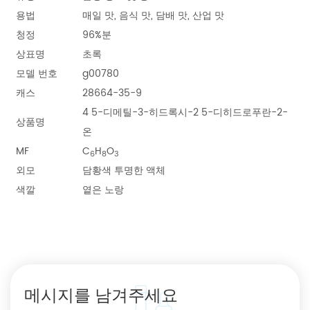
용법
매일 맛, 음식 맛, 담배 맛, 산업 맛
청정
96%분
상표명
초록
모델 번호
g00780
캐스
28664-35-9
4 5-디메틸-3-히드록시-2 5-디히드로푸란-2-
상품명
온
MF
C
H
O
6
8
3
외모
담황색 투명한 액체
색깔
옅은 노랑
메시지를 남겨주세요