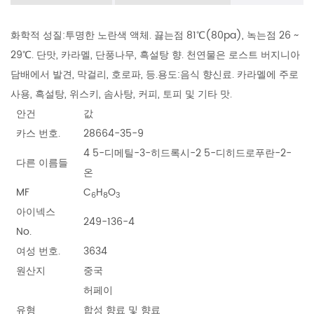
화학적 성질:투명한 노란색 액체. 끓는점 81℃(80pa), 녹는점 26 ~
29℃. 단맛, 카라멜, 단풍나무, 흑설탕 향. 천연물은 로스트 버지니아
담배에서 발견, 막걸리, 호로파, 등.용도:음식 향신료. 카라멜에 주로
사용, 흑설탕, 위스키, 솜사탕, 커피, 토피 및 기타 맛.
안건
값
카스 번호.
28664-35-9
4 5-디메틸-3-히드록시-2 5-디히드로푸란-2-
다른 이름들
온
MF
C
H
O
6
8
3
아이넥스
249-136-4
No.
여성 번호.
3634
원산지
중국
허페이
유형
합성 향료 및 향료