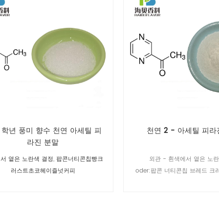
 학년 풍미 향수 천연 아세틸 피
천연 2 - 아세틸 피라
라진 분말
서 옅은 노란색 결정
,
팝콘너티콘칩빵크
외관 - 흰색에서 옅은 노
러스트초코헤이즐넛커피
oder:팝콘 너티콘칩 브레드 
헤이즐넛 커피