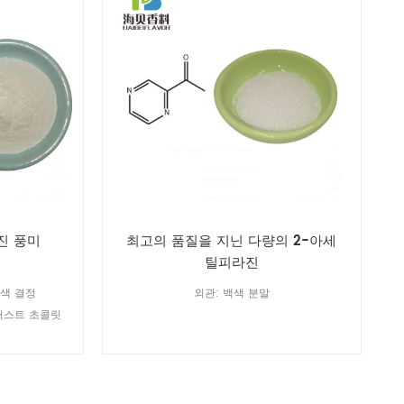
진 풍미
최고의 품질을 지닌 다량의 2-아세
틸피라진
란색 결정
외관: 백색 분말
크러스트 초콜릿