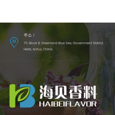
주소 :
711, Block B, Greenland Blue Sea, Government District,
Hefei, Anhui, China