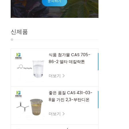
문의하기
신제품
식품 첨가물 CAS 705-
86-2 델타 데칼락톤
더보기
좋은 품질 CAS 431-03-
8을 가진 2,3-부탄디온
더보기