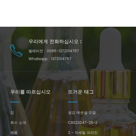
우리에게 전화하십시오 :
텔레비전 :
0086-13721114787
Whatsapp :
13721114787
우리를 따르십시오
뜨거운 태그
집
생강 에센셜 오일
회사 소개
CAS22047-25-2
제품
2 - 아세틸 피라진