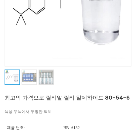
최고의 가격으로 릴리알 릴리 알데하이드 80-54-6
색상:무색에서 투명한 액체
제품 번호:
HB- A132