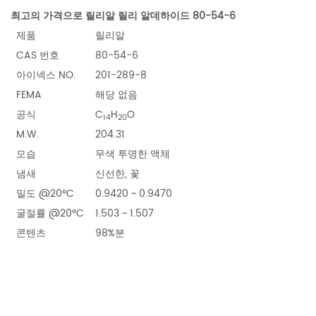
최고의 가격으로 릴리알 릴리 알데하이드 80-54-6
제품
릴리알
CAS 번호
80-54-6
아이넥스 NO.
201-289-8
FEMA
해당 없음
공식
C
H
O
14
20
M.W.
204.31
모습
무색 투명한 액체
냄새
신선한, 꽃
밀도 @20ºC
0.9420 ~ 0.9470
굴절률 @20ºC
1.503 ~ 1.507
콘텐츠
98%분