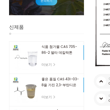
문의하기
신제품
식품 첨가물 CAS 705-
86-2 델타 데칼락톤
더보기
좋은 품질 CAS 431-03-
8을 가진 2,3-부탄디온
더보기