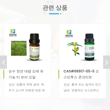
관련 상품
순수 천연 대량 도매 유
CAS#68917-05-5 오
기농 티 트리 오일
스만투스 콘크리트
성상: 담황색 액체 냄새: 육
성상: 황색 또는 갈색의 연고
두구 소나무 따뜻한 매운 테
냄새: 전형적인 오스만투스
르펜
냄새