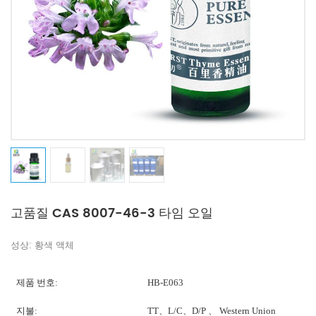
고품질 CAS 8007-46-3 타임 오일
성상: 황색 액체
제품 번호:
HB-E063
지불:
TT、L/C、D/P 、 Western Union