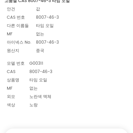
고품질 CAS 8007-46-3 타임 오일
안건
값
CAS 번호
8007-46-3
다른 이름들
타임 오일
MF
없는
아이넥스 No.
8007-46-3
원산지
중국
모델 번호
G00311
CAS
8007-46-3
상품명
타임 오일
MF
없는
외모
노란색 액체
색상
노랑