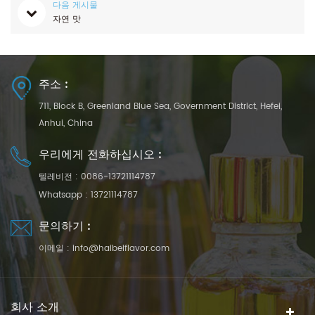
다음 게시물
자연 맛
주소 :
711, Block B, Greenland Blue Sea, Government District, Hefei,
Anhui, China
우리에게 전화하십시오 :
텔레비전 :
0086-13721114787
Whatsapp :
13721114787
문의하기 :
이메일 :
info@haibeiflavor.com
회사 소개