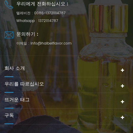
우리에게 전화하십시오 :
텔레비전 :
0086-13721114787
Whatsapp :
13721114787
문의하기 :
이메일 :
info@haibeiflavor.com
회사 소개
우리를 따르십시오
뜨거운 태그
구독